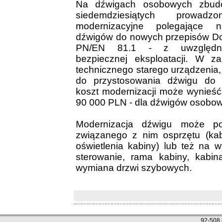
Na dźwigach osobowych zbud
siedemdziesiątych prowa
modernizacyjne polegające n
dźwigów do nowych przepisów D
PN/EN 81.1 - z uwzględni
bezpiecznej eksploatacji. W z
technicznego starego urządzenia, j
do przystosowania dźwigu do
koszt modernizacji może wynieś
90 000 PLN - dla dźwigów osobow
Modernizacja dźwigu może po
związanego z nim osprzętu (kab
oświetlenia kabiny) lub też na 
sterowanie, rama kabiny, kabin
wymiana drzwi szybowych.
92-508 